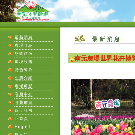
最新消息
最新消息
農場介紹
悠閒住宿
南元農場世界花卉博
環境設施
特色餐飲
生態介紹
農場剪影
客服中心
收費價目
線上訂房
回首頁
English
日本語